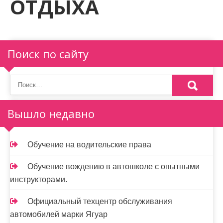
ОТДЫХА
м
о
м
у
Поиск по сайту
Вышло недавно
Обучение на водительские права
Обучение вождению в автошколе с опытными
инструкторами.
Официальный техцентр обслуживания
автомобилей марки Ягуар