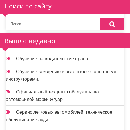
м
Поиск по сайту
о
м
у
Вышло недавно
Обучение на водительские права
Обучение вождению в автошколе с опытными
инструкторами.
Официальный техцентр обслуживания
автомобилей марки Ягуар
Сервис легковых автомобилей: техническое
обслуживание ауди