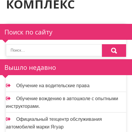
КОМПЛЕКС
м
о
м
у
Поиск по сайту
Вышло недавно
Обучение на водительские права
Обучение вождению в автошколе с опытными
инструкторами.
Официальный техцентр обслуживания
автомобилей марки Ягуар