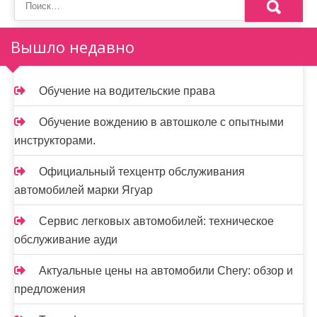
з
а
Вышло недавно
п
и
Обучение на водительские права
с
Обучение вождению в автошколе с опытными
я
инструкторами.
м
Официальный техцентр обслуживания
автомобилей марки Ягуар
Сервис легковых автомобилей: техническое
обслуживание ауди
Актуальные цены на автомобили Chery: обзор и
предложения