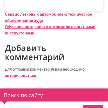
Н
Сервис легковых автомобилей: техническое
обслуживание ауди
а
Обучение вождению в автошколе с опытными
в
инструкторами.
и
Добавить
г
комментарий
а
ц
Для отправки комментария вам необходимо
и
авторизоваться
.
я
п
Поиск по сайту
о