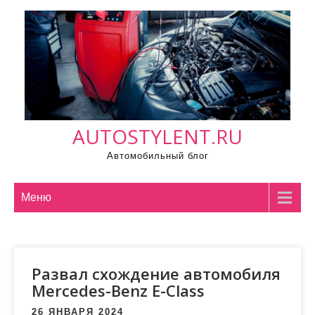
П
р
о
м
о
т
а
AUTOSTYLENT.RU
т
ь
Автомобильный блог
к
с
Меню
о
д
е
р
Развал схождение автомобиля
ж
Mercedes-Benz E-Class
и
26 ЯНВАРЯ 2024