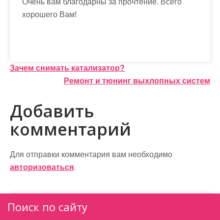
Очень вам благодарны за прочтение. Всего
хорошего Вам!
Н
Зачем снимать катализатор?
Ремонт и тюнинг выхлопных систем
а
в
Добавить
и
комментарий
г
а
Для отправки комментария вам необходимо
авторизоваться
.
ц
и
Поиск по сайту
я