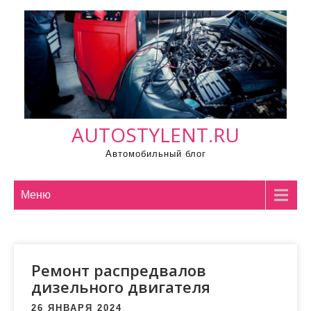
П
р
о
м
о
т
а
AUTOSTYLENT.RU
т
ь
Автомобильный блог
к
с
Меню
о
д
е
р
Ремонт распредвалов
ж
дизельного двигателя
и
26 ЯНВАРЯ 2024