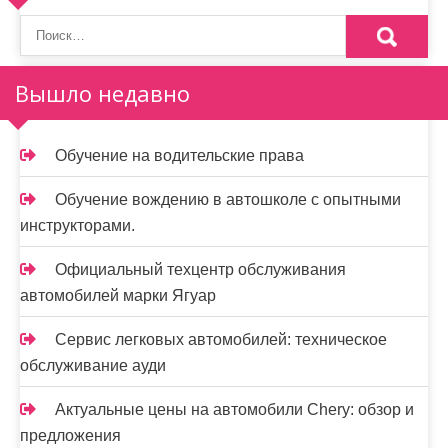
п
о
Вышло недавно
з
а
Обучение на водительские права
п
и
Обучение вождению в автошколе с опытными
инструкторами.
с
Официальный техцентр обслуживания
я
автомобилей марки Ягуар
м
Сервис легковых автомобилей: техническое
обслуживание ауди
Актуальные цены на автомобили Chery: обзор и
предложения