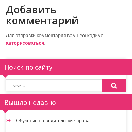
и
Добавить
г
комментарий
а
ц
Для отправки комментария вам необходимо
и
авторизоваться
.
я
п
Поиск по сайту
о
з
а
Вышло недавно
п
и
Обучение на водительские права