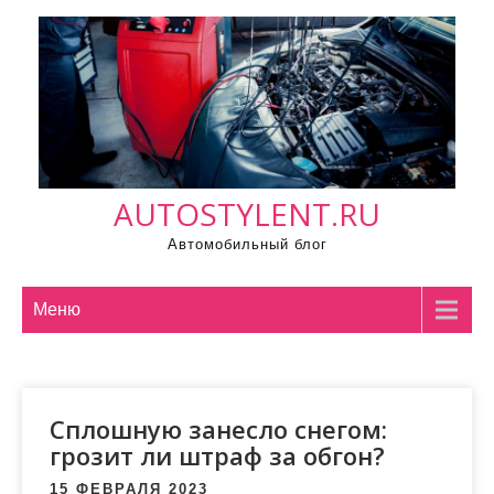
П
р
о
м
о
т
а
AUTOSTYLENT.RU
т
ь
Автомобильный блог
к
с
Меню
о
д
е
р
Сплошную занесло снегом:
ж
грозит ли штраф за обгон?
и
15 ФЕВРАЛЯ 2023