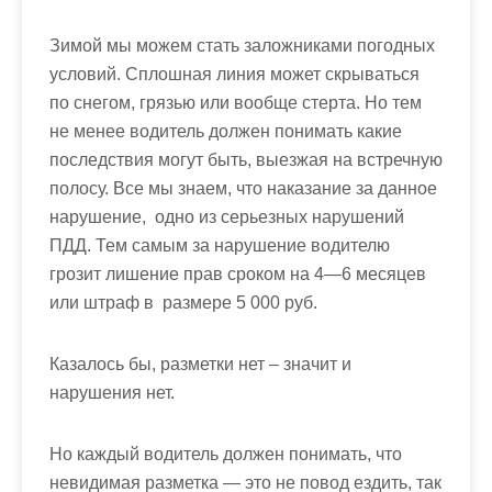
м
о
Зимой
мы
можем
стать
заложниками
погодных
м
условий
.
Сплошная
линия
может
скрываться
у
по
снегом
,
грязью
или
вообще
стерта
.
Но
тем
не
менее
водитель
должен
понимать
какие
последствия
могут
быть
,
выезжая
на
встречную
полосу
.
Все
мы
знаем
,
что
наказание
за
данное
нарушение
,
одно
из
серьезных
нарушений
ПДД
.
Тем
самым
за
нарушение
водителю
грозит
лишение
прав
сроком
на
4
—
6
месяцев
или
штраф
в
размере
5
000
руб
.
Казалось бы, разметки нет – значит и
нарушения нет.
Но
каждый
водитель
должен
понимать
,
что
невидимая
разметка
—
это
не
повод
ездить
,
так