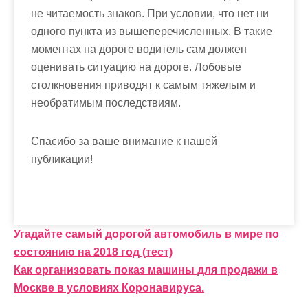
не
читаемость
знаков
.
При
условии
,
что
нет
ни
одного
пункта
из
вышеперечисленных
.
В
такие
моментах
на
дороге
водитель
сам
должен
оценивать
ситуацию
на
дороге
.
Лобовые
столкновения
приводят
к
самым
тяжелым
и
необратимым
последствиям
.
Спасибо за ваше внимание к нашей
публикации!
Н
Угадайте самый дорогой автомобиль в мире по
состоянию на 2018 год (тест)
а
Как организовать показ машины для продажи в
в
Москве в условиях Коронавируса.