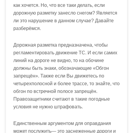
как
хочется
.
Но
,
что
все
таки
делать
,
если
дорожную
разметку
занесло
снегом
?
Является
ли
это
нарушение
в
данном
случае
?
Давайте
разберёмся
.
Дорожная
разметка
предназначена
,
чтобы
регламентировать
движение
ТС
.
И
если
самих
линий
на
дороге
не
видно
,
то
на
обочине
должны
быть
знаки
,
обозначающие
«
Обгон
запрещён
».
Также
если
Вы
движетесь
по
четырехполосной
и
более
трассе
,
то
знайте
,
что
обгон
по
встречной
полосе
запрещён
.
Правозащитники
считают
в
такие
погодные
условия
не
нужно
штрафовать
.
Единственным
аргументом
для
оправдания
может
послужить
—
это
заснеженные
дороги
и