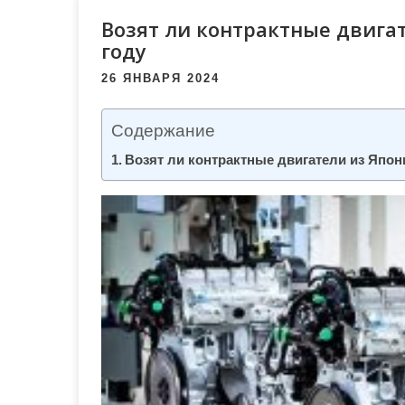
м
Возят ли контрактные двигат
о
году
м
у
26 ЯНВАРЯ 2024
Содержание
Возят ли контрактные двигатели из Япон