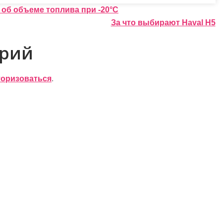
 об объеме топлива при -20°С
За что выбирают Haval H5
арий
торизоваться
.