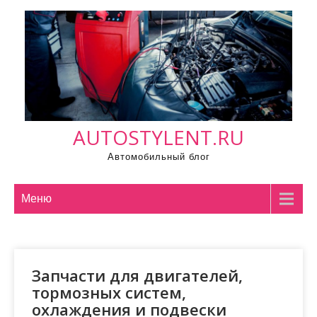
П
р
о
м
о
т
а
AUTOSTYLENT.RU
т
ь
Автомобильный блог
к
с
Меню
о
д
е
р
Запчасти для двигателей,
ж
тормозных систем,
и
охлаждения и подвески