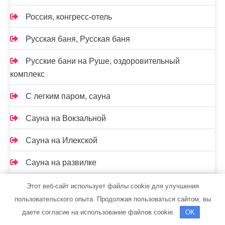
Россия, конгресс-отель
Русская баня, Русская баня
Русские бани на Руше, оздоровительный
комплекс
С легким паром, сауна
Сауна на Вокзальной
Сауна на Илекской
Сауна на развилке
Сахалин, компания по аренде коттеджей
Этот веб-сайт использует файлы cookie для улучшения
пользовательского опыта. Продолжая пользоваться сайтом, вы
Сибирская баня на дровах, Сибирская баня на
даете согласие на использование файлов cookie.
OK
дровах